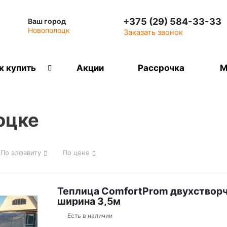
+375 (29) 584-33-33
Ваш город
Новополоцк
Заказать звонок
к купить
Акции
Рассрочка
М
оцке
По алфавиту
По цене
Теплица ComfortProm двухствор
ширина 3,5м
Есть в наличии