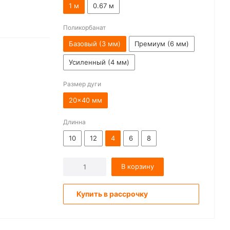
1 м
0.67 м
Поликорбанат
Базовый (3 мм)
Премиум (6 мм)
Усиленный (4 мм)
Размер дуги
20x40 мм
Длинна
10
12
4
6
8
В корзину
Купить в рассрочку