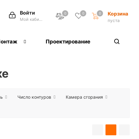
Войти
Корзина
0
0
0
Мой кабинет
пуста
онтаж
Проектирование
ке
ль
Число контуров
Камера сгорания