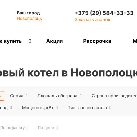
+375 (29) 584-33-33
Ваш город
Новополоцк
Заказать звонок
к купить
Акции
Рассрочка
М
овый котел в Новополоц
Серия
Площадь обогрева
Страна производите
енд
Мощность, кВт
Тип газового котла
По алфавиту
По цене