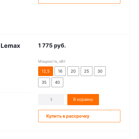
( Lemax
1 775
руб.
Мощность, кВт
12,5
16
20
25
30
35
40
В корзину
Купить в рассрочку