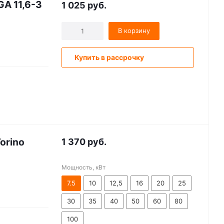
A 11,6-3
1 025
руб.
В корзину
Купить в рассрочку
orino
1 370
руб.
Мощность, кВт
7.5
10
12,5
16
20
25
30
35
40
50
60
80
100