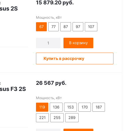
с
15 879.20
руб.
sus 2S
Мощность, кВт
67
77
87
97
107
В корзину
Купить в рассрочку
с
26 567
руб.
us F3 2S
Мощность, кВт
119
136
153
170
187
221
255
289