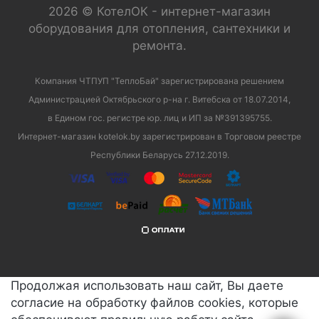
2026 © КотелОК - интернет-магазин
оборудования для отопления, сантехники и
ремонта.
Компания ЧТПУП "ТеплоБай" зарегистрирована решением
Администрацией Октябрьского р-на г. Витебска от 18.07.2014,
в Едином гос. регистре юр. лиц и ИП за №391395755.
Интернет-магазин kotelok.by зарегистрирован в Торговом реестре
Республики Беларусь 27.12.2019.
Продолжая использовать наш сайт, Вы даете
согласие на обработку файлов cookies, которые