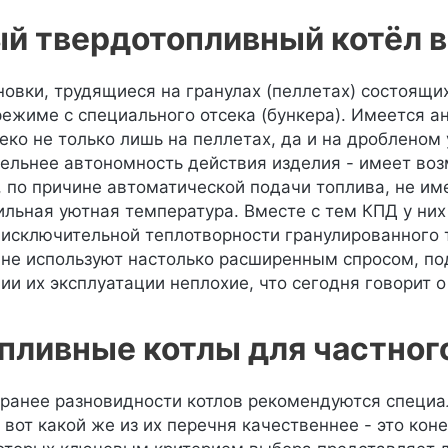
й твердотопливный котёл в
новки, трудящиеся на гранулах (пеллетах) состоящи
ежиме с специального отсека (бункера). Имеется а
ко не только лишь на пеллетах, да и на дробленом 
тельнее автономность действия изделия - имеет возм
, по причине автоматической подачи топлива, не им
ильная уютная температура. Вместе с тем КПД у ни
 исключительной теплотворности гранулированного т
не используют настолько расширенным спросом, по
ии их эксплуатации неплохие, что сегодня говорит о
пливные котлы для частног
ранее разновидности котлов рекомендуются специа
 вот какой же из их перечня качественнее - это кон