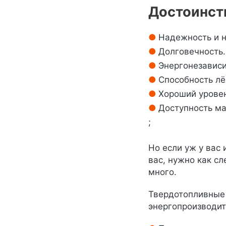
Достоинств
Надежность и н
Долговечность.
Энергонезависи
Способность л
Хороший уровен
Доступность ма
;
Но если уж у вас
вас, нужно как с
много.
Твердотопливные 
энергопроизводит