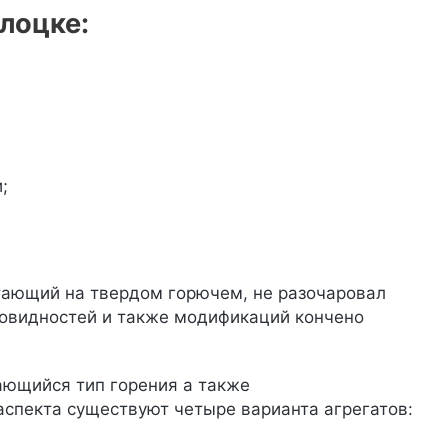
лоцке:
;
отающий на твердом горючем, не разочаровал
зновидностей и также модификаций кончено
ающийся тип горения а также
аспекта существуют четыре варианта агрегатов: