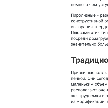
немного чем усту
Пиролизные - раз
конструктивной о
выгорания твердо
Плюсами этих тип
посреди дозагруз
значительно боль
Традицио
Привычные котлы,
печкой. Они сего
маленьким объемо
располагают очен
же, трудоемки в 
из модификации, н