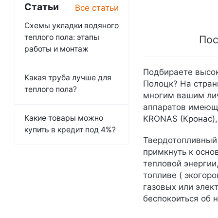
Статьи
Все статьи
Схемы укладки водяного
теплого пола: этапы
Пос
работы и монтаж
Подбираете высок
Какая труба лучше для
Полоцк? На стран
теплого пола?
многим вашим лич
аппаратов имеющи
Какие товары можно
KRONAS (Кронас), 
купить в кредит под 4%?
Твердотопливный 
примкнуть к осно
тепловой энергии
топливе ( экогоро
газовых или элек
беспокоиться об 