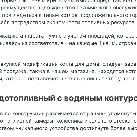
которых ключевым критерием выбора представляет д
в преимуществе надо удобство технического обслужи
 приглядеться к типам котлов продолжительного го
себя посредством экономности топливных ресурсов.
кацию аппарата нужно с учетом площадей, которые
иваясь из соответствия - на каждые 1 кв. м. строе
закупкой модификации котла для дома, следует зар
В продаже, также в нашем магазине, находятся кот
, которые поставляют не только лишь тепло у вас в
рдотопливный с водяным контур
ов по конструкции различается от раньше упомянут
о топливной камеры, колосника и зольного отсека,
ством уникального устройства достигнута более вы