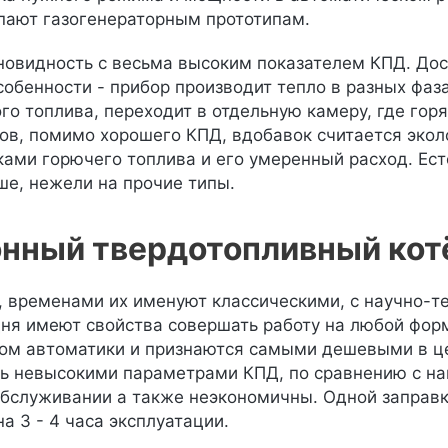
пают газогенераторным прототипам.
новидность с весьма высоким показателем КПД. До
собенности - прибор производит тепло в разных фаз
го топлива, переходит в отдельную камеру, где гор
ов, помимо хорошего КПД, вдобавок считается экол
ками горючего топлива и его умеренный расход. Ест
ше, нежели на прочие типы.
нный твердотопливный кот
 временами их именуют классическими, с научно-те
дня имеют свойства совершать работу на любой фор
м автоматики и признаются самыми дешевыми в це
ь невысокими параметрами КПД, по сравнению с на
обслуживании а также неэкономичны. Одной заправк
а 3 - 4 часа эксплуатации.