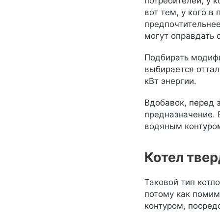
потребителей, у 
вот тем, у кого 
предпочтительнее
могут оправдать 
Подбирать модифи
выбирается отталк
кВт энергии.
Вдобавок, перед 
предназначение. 
водяным контуром
Котел тве
Таковой тип котл
потому как помим
контуром, посред