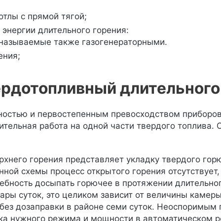
отлы с прямой тягой;
 энергии длительного горения:
 называемые также газогенераторными.
ения;
ердотопливный длительного
остью и первостепенным превосходством приборов
ительная работа на одной части твердого топлива. 
рхнего горения представляет укладку твердого горю
нной схемы процесс открытого горения отсутствует, 
ебность досыпать горючее в протяжении длительно
 пары суток, это целиком зависит от величины камер
без дозаправки в районе семи суток. Неоспоримым
ка нужного режима и мощности в автоматическом ре