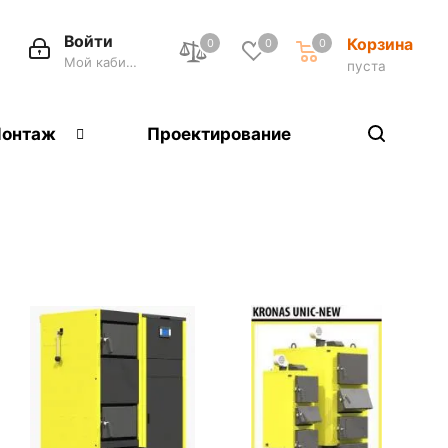
Войти
Корзина
0
0
0
Мой кабинет
пуста
онтаж
Проектирование